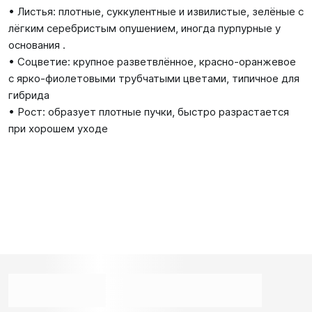
• Листья: плотные, суккулентные и извилистые, зелёные с
лёгким серебристым опушением, иногда пурпурные у
основания .
• Соцветие: крупное разветвлённое, красно‑оранжевое
с ярко‑фиолетовыми трубчатыми цветами, типичное для
гибрида
• Рост: образует плотные пучки, быстро разрастается
при хорошем уходе