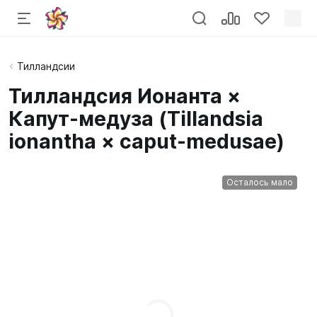
Тилландсии
Тилландсия Ионанта ×
Капут-медуза (Tillandsia
ionantha × caput‑medusae)
Осталось мало