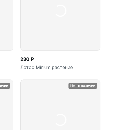
230 ₽
Лотос Minium растение
личии
Нет в наличии
Подписаться