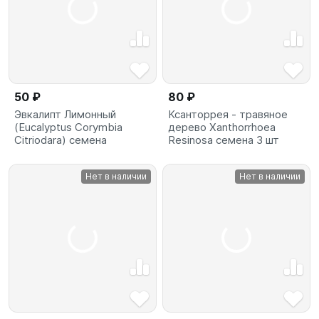
50 ₽
80 ₽
Эвкалипт Лимонный
Ксанторрея - травяное
(Eucalyptus Corymbia
дерево Xanthorrhoea
Citriodara) семена
Resinosa семена 3 шт
Нет в наличии
Нет в наличии