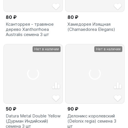
80 ₽
80 ₽
Ксанторрея - травяное
Хамедорея Изящная
дерево Xanthorrhoea
(Chamaedorea Elegans)
Australis семена 3 шт
Нет в наличии
Нет в наличии
50 ₽
90 ₽
Datura Metal Double Yellow
Делоникс королевский
(Дурман Индийский)
(Delonix regia) семена 3
семена 3 шт
шт