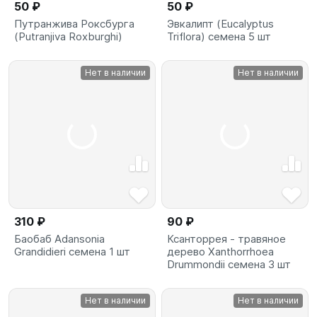
50 ₽
50 ₽
Путранжива Роксбурга
Эвкалипт (Eucalyptus
(Putranjiva Roxburghi)
Triflora) семена 5 шт
Нет в наличии
Нет в наличии
310 ₽
90 ₽
Баобаб Adansonia
Ксанторрея - травяное
Grandidieri семена 1 шт
дерево Xanthorrhoea
Drummondii семена 3 шт
Нет в наличии
Нет в наличии