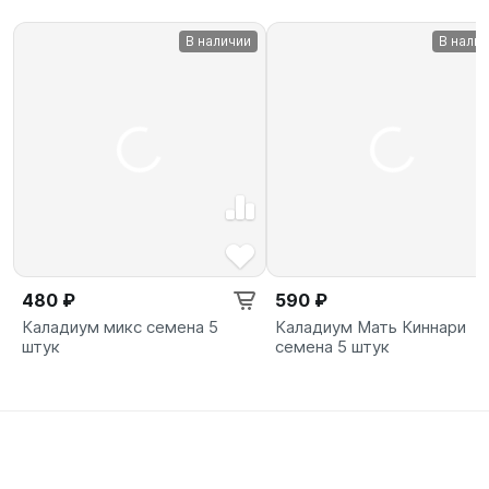
В наличии
В нали
480 ₽
590 ₽
Каладиум микс семена 5
Каладиум Мать Киннари
штук
семена 5 штук