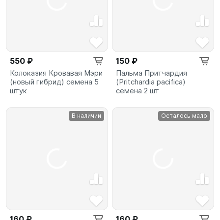
550 ₽
150 ₽
Колоказия Кровавая Мэри
Пальма Притчардия
(новый гибрид) семена 5
(Pritchardia pacifica)
штук
семена 2 шт
В наличии
Осталось мало
160 ₽
160 ₽