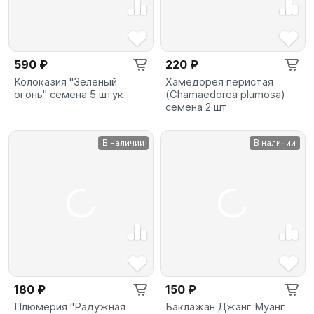
590 ₽
220 ₽
Колоказия "Зеленый
Хамедорея перистая
огонь" семена 5 штук
(Chamaedorea plumosa)
семена 2 шт
В наличии
В наличии
180 ₽
150 ₽
Плюмерия "Радужная
Баклажан Джанг Муанг