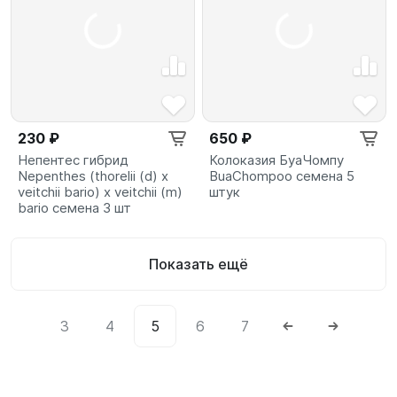
230 ₽
650 ₽
Непентес гибрид
Колоказия БуаЧомпу
Nepenthes (thorelii (d) x
BuaChompoo семена 5
veitchii bario) x veitchii (m)
штук
bario семена 3 шт
Показать ещё
3
4
5
6
7